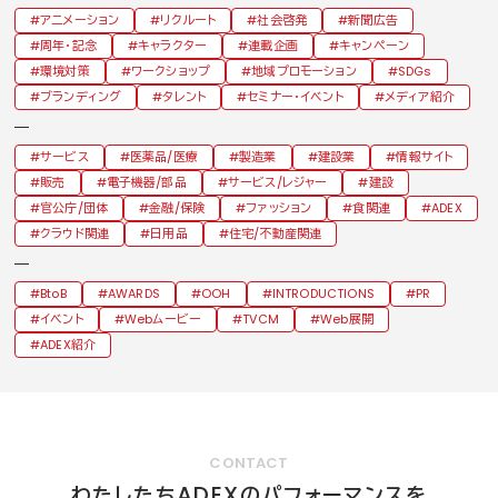
アニメーション
リクルート
社会啓発
新聞広告
周年・記念
キャラクター
連載企画
キャンペーン
環境対策
ワークショップ
地域プロモーション
SDGs
ブランディング
タレント
セミナー・イベント
メディア紹介
サービス
医薬品/医療
製造業
建設業
情報サイト
販売
電子機器/部品
サービス/レジャー
建設
官公庁/団体
金融/保険
ファッション
食関連
ADEX
クラウド関連
日用品
住宅/不動産関連
BtoB
AWARDS
OOH
INTRODUCTIONS
PR
イベント
Webムービー
TVCM
Web展開
ADEX紹介
CONTACT
ADEX
わたしたち
のパフォーマンスを