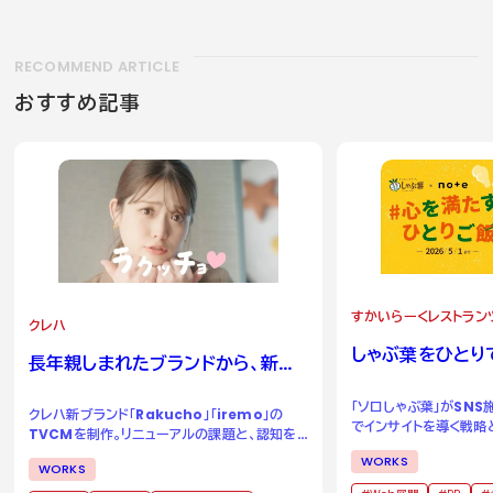
RECOMMEND ARTICLE
おすすめ記事
すかいらーくレストラン
クレハ
しゃぶ葉をひとり
長年親しまれたブランドから、新た
る場所へ。
な二つのブランドへ。
「ソロしゃぶ葉」がSN
クレハ新ブランド「Rakucho」「iremo」の
でインサイトを導く戦略
TVCMを制作。リニューアルの課題と、認知を
成功事例
獲得するためのアイデアとは。
WORKS
WORKS