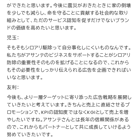
ができたと思います。今後に震災がおきたときに家の倒壊
を少しでも減らし、命を守ることに貢献する社会的な取り
組みとして、ただのサービス認知を促すだけでないブラン
ドの価値を高めたいと思います。
児玉：
そもそもシロアリ駆除って自分事化しにくいものなんです。
私たちがアサンテのビジネスをサポートすることがシロアリ
防除の重要性そのものを拡げることになるので、これから
もその必要性をしっかり伝えられる広告を企画できればい
いなと思います。
友利：
今後も、より一層ターゲットに寄り添った広告戦略を展開し
ていきたいと考えています。きちんと売上に直結させるプ
ロモーションで、
KPI
の認知度ではなく
KGI
として売上を増
やしたいですね。アサンテさんとは長年の信頼関係がある
ので、これからもパートナーとして共に成長していけるよう
努めていきたいです。