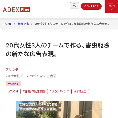
CONTACT
MEN
U
HOME
新着記事
20代女性3人のチームで作る、害虫駆除の新たな広告表現。
20
代女性
3
人のチームで作る、害虫駆除
の新たな広告表現。
アサンテ
20
代女性チームの新たな広告表現
WORKS
TVCM
住宅/不動産関連
ブランディング
新聞広告