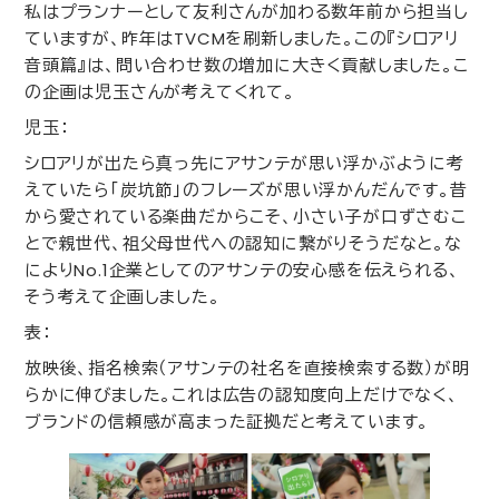
私はプランナーとして友利さんが加わる数年前から担当し
ていますが、昨年は
TVCM
を刷新しました。この『シロアリ
音頭篇』は、問い合わせ数の増加に大きく貢献しました。こ
の企画は児玉さんが考えてくれて。
児玉：
シロアリが出たら真っ先にアサンテが思い浮かぶように考
えていたら「炭坑節」のフレーズが思い浮かんだんです。昔
から愛されている楽曲だからこそ、小さい子が口ずさむこ
とで親世代、祖父母世代への認知に繋がりそうだなと。な
により
No
.
1
企業としてのアサンテの安心感を伝えられる、
そう考えて企画しました。
表：
放映後、指名検索（アサンテの社名を直接検索する数）が明
らかに伸びました。これは広告の認知度向上だけでなく、
ブランドの信頼感が高まった証拠だと考えています。