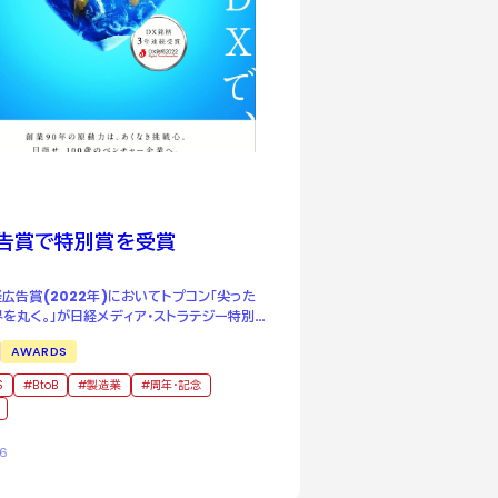
告賞で特別賞を受賞
経広告賞(2022年)においてトプコン「尖った
界を丸く。」が日経メディア・ストラテジー特別賞
した
AWARDS
S
BtoB
製造業
周年・記念
26