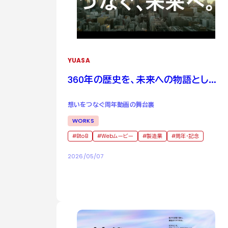
YUASA
360
年の歴史を、未来への物語として
紡ぐ
想いをつなぐ周年動画の舞台裏
WORKS
BtoB
Webムービー
製造業
周年・記念
2026/05/07