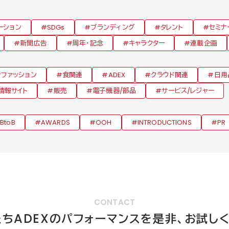
ーション
SDGs
ブランディング
タレント
セミナ
新聞広告
周年・記念
キャラクター
連載企画
ファッション
食関連
ADEX
クラウド関連
日用
情報サイト
販売
電子機器/部品
サービス/レジャー
BtoB
AWARDS
OOH
INTRODUCTIONS
PR
CONTACT
ADEX
たち
のパフォーマンスを
是非、お試し