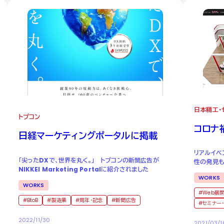
日本精工・
トプコン
コロナ
日経マーケティングポータルに掲載
リアルイベ
「尖ったDXで、世界を丸く。」 トプコンの新聞広告が
性の発見
NIKKEI Marketing Portalに紹介されました
WORKS
WORKS
Web展
BtoB
製造業
周年・記念
新聞広告
セミナー
2022/11/30
2021/03/1