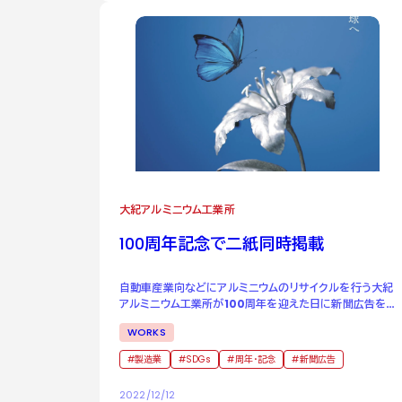
大紀アルミニウム工業所
100
周年記念で二紙同時掲載
自動車産業向などにアルミニウムのリサイクルを行う大紀
アルミニウム工業所が100周年を迎えた日に新聞広告を2
面同時に掲載 100年前と100年後の地球にメッセージを
WORKS
投げかける
製造業
SDGs
周年・記念
新聞広告
2022/12/12