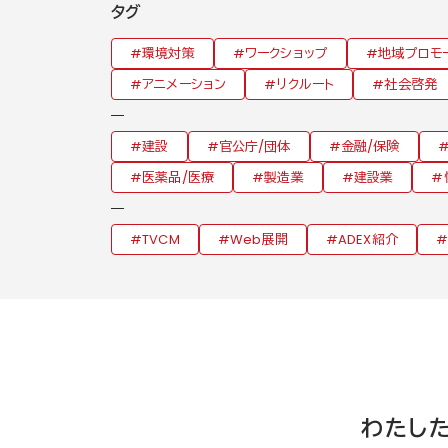
タグ
環境対策
ワークショップ
地域プロモ
アニメーション
リクルート
社会啓発
建設
官公庁/団体
金融/保険
医薬品/医療
製造業
建設業
TVCM
Web展開
ADEX紹介
わたし