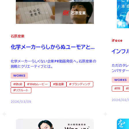
石原産業
iFace
化学メーカーらしからぬユーモアとイ
インフ
ンパクト。
て起用
化学メーカーらしくない企業PR動画発信へ。石原産業の
ただのタレ
挑戦とクリエーティブとは。
ンバサダー
WORKS
は。
WORKS
BtoB
Webムービー
製造業
ブランディング
PR
リクルート
2026/02/
2026/03/09