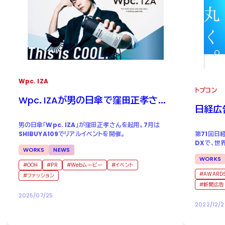
Wpc. IZA
トプコン
Wpc
.
IZA
が男の日傘で窪田正孝さん
日経広
を起用
男の日傘「Wpc. IZA」が窪田正孝さんを起用。7月は
第71回日
SHIBUYA109でリアルイベントを開催。
DXで、世
WORKS
NEWS
を受賞しま
WORKS
OOH
PR
Webムービー
イベント
AWARD
ファッション
新聞広告
2025/07/25
2022/12/