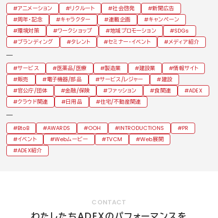
アニメーション
リクルート
社会啓発
新聞広告
周年・記念
キャラクター
連載企画
キャンペーン
環境対策
ワークショップ
地域プロモーション
SDGs
ブランディング
タレント
セミナー・イベント
メディア紹介
サービス
医薬品/医療
製造業
建設業
情報サイト
販売
電子機器/部品
サービス/レジャー
建設
官公庁/団体
金融/保険
ファッション
食関連
ADEX
クラウド関連
日用品
住宅/不動産関連
BtoB
AWARDS
OOH
INTRODUCTIONS
PR
イベント
Webムービー
TVCM
Web展開
ADEX紹介
CONTACT
ADEX
わたしたち
のパフォーマンスを