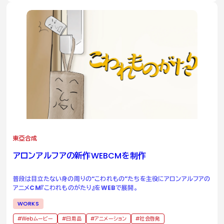
東亞合成
アロンアルフアの新作
WEBCM
を制作
普段は目立たない身の周りの“こわれもの”たちを主役にアロンアルフアの
アニメCM『こわれものがたり』をWEBで展開。
WORKS
Webムービー
日用品
アニメーション
社会啓発