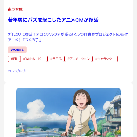
東亞合成
若年層にバズを起こしたアニメ
CM
が復活
7年ぶりに復活！アロンアルフアが贈る「くっつけ青春プロジェクト」の新作
アニメ！ 『つくの子』
WORKS
PR
Webムービー
日用品
アニメーション
キャラクター
2026/03/11