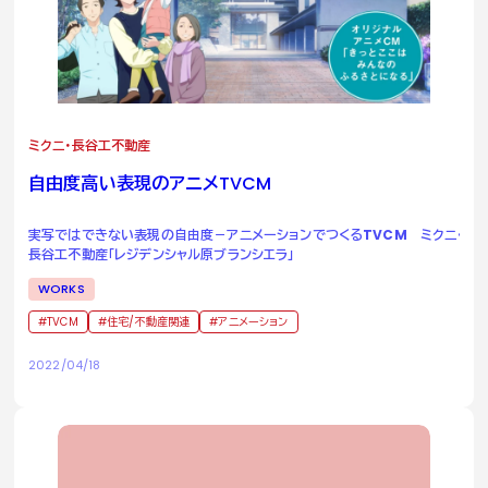
ミクニ・長谷工不動産
自由度高い表現のアニメ
TVCM
実写ではできない表現の自由度－アニメーションでつくるTVCM ミクニ・
長谷工不動産「レジデンシャル原ブランシエラ」
WORKS
TVCM
住宅/不動産関連
アニメーション
2022/04/18