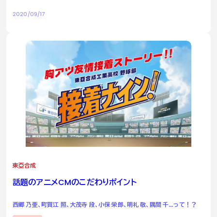
2020/09/17
東亞合成
話題のアニメ
CM
のこだわりポイント
西郷 乃亜、町賀江 照、大茂寺 段、小保 栄郎、明礼 敬、隅間 千…って！？