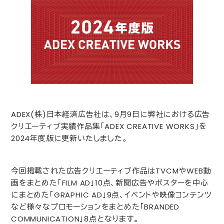
ADEX
(株)日本経済広告社は、
9
月
9
日に弊社における広告
クリエーティブ実績作品集「
ADEX CREATIVE WORKS
」を
2024
年度版に更新いたしました。
今回掲載された広告クリエーティブ作品は
TVCM
や
WEB
動
画をまとめた「
FILM AD
」
10
点、新聞広告やポスターを中心
にまとめた「
GRAPHIC AD
」
9
点、イベントや映像コンテンツ
など様々なプロモーションをまとめた「
BRANDED
COMMUNICATION
」
8
点となります。