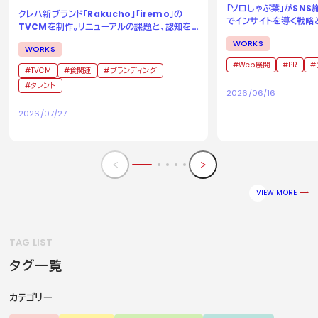
「ソロしゃぶ葉」がSN
クレハ新ブランド「Rakucho」「iremo」の
でインサイトを導く戦略
TVCMを制作。リニューアルの課題と、認知を
成功事例
獲得するためのアイデアとは。
WORKS
WORKS
Web展開
PR
TVCM
食関連
ブランディング
タレント
2026/06/16
2026/07/27
VIEW MORE
TAG LIST
タグ一覧
カテゴリー