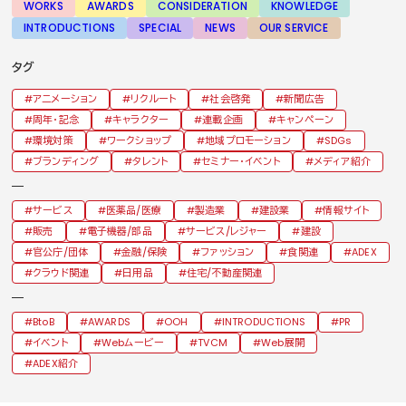
WORKS
AWARDS
CONSIDERATION
KNOWLEDGE
INTRODUCTIONS
SPECIAL
NEWS
OUR SERVICE
タグ
アニメーション
リクルート
社会啓発
新聞広告
周年・記念
キャラクター
連載企画
キャンペーン
環境対策
ワークショップ
地域プロモーション
SDGs
ブランディング
タレント
セミナー・イベント
メディア紹介
サービス
医薬品/医療
製造業
建設業
情報サイト
販売
電子機器/部品
サービス/レジャー
建設
官公庁/団体
金融/保険
ファッション
食関連
ADEX
クラウド関連
日用品
住宅/不動産関連
BtoB
AWARDS
OOH
INTRODUCTIONS
PR
イベント
Webムービー
TVCM
Web展開
ADEX紹介