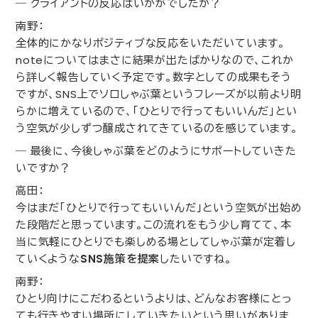
― クライアントの反応はいかがでしたか？
南野：
全体的にかなりポジティブな反応をいただいています。
note
についてはまさに結果が出たばかりなので、これか
ら詳しく報告していく予定です。数字としての成果もそう
ですが、
SNS
上でソロしゃぶ葉というフレーズが以前より明
らかに増えているので、「ひとりで行ってもいいんだ」とい
う空気が少しずつ醸成されてきているのを感じています。
― 最後に、今後しゃぶ葉をどのようにサポートしていきた
いですか？
高田：
今はまだ「ひとりで行ってもいいんだ」という空気が出始め
た段階だと思っています。この流れをもう少し育てて、本
当に気軽にひとりでも楽しめる場としてしゃぶ葉が定着し
ていくような
SNS
施策を提案
したいですね。
南野：
ひとり向けにこだわるというよりは、どんなお客様にとっ
ても行きやすい場所にしていきたいという思いがありま