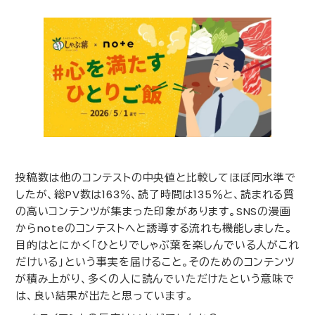
投稿数は他のコンテストの中央値と比較してほぼ同水準で
したが、総
PV
数は
163
％、読了時間は
135
％と、読まれる質
の高いコンテンツが集まった印象があります。
SNS
の漫画
から
note
のコンテストへと誘導する流れも機能しました。
目的はとにかく「ひとりでしゃぶ葉を楽しんでいる人がこれ
だけいる」という事実を届けること。そのためのコンテンツ
が積み上がり、多くの人に読んでいただけたという意味で
は、良い結果が出たと思っています。