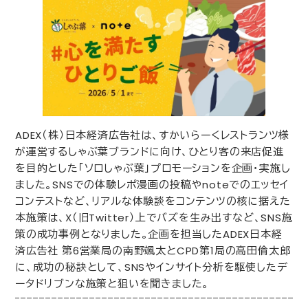
ADEX
（株）日本経済広告社は、すかいらーくレストランツ様
が運営するしゃぶ葉ブランドに向け、ひとり客の来店促進
を目的とした「ソロしゃぶ葉」プロモーションを企画・実施し
ました。
SNS
での体験レポ漫画の投稿や
note
でのエッセイ
コンテストなど、リアルな体験談をコンテンツの核に据えた
本施策は、
X
（旧
Twitter
）上でバズを生み出すなど、
SNS
施
策の成功事例となりました。企画を担当した
ADEX
日本経
済広告社 第
6
営業局の南野颯太と
CPD
第
1
局の高田倫太郎
に、成功の秘訣として、
SNS
やインサイト分析を駆使したデ
ータドリブンな施策と狙いを聞きました。