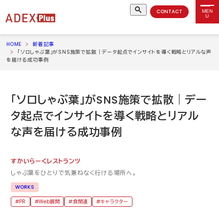
CONTACT
MEN
U
HOME
新着記事
「ソロしゃぶ葉」がSNS施策で拡散｜データ起点でインサイトを導く戦略とリアルな声
を届ける成功事例
「ソロしゃぶ葉」が
SNS
施策で拡散｜デー
タ起点でインサイトを導く戦略とリアル
な声を届ける成功事例
すかいらーくレストランツ
しゃぶ葉をひとりで気兼ねなく行ける場所へ。
WORKS
PR
Web展開
食関連
キャラクター