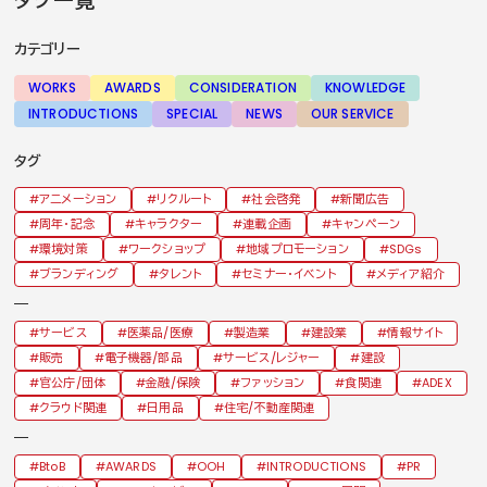
タグ一覧
カテゴリー
WORKS
AWARDS
CONSIDERATION
KNOWLEDGE
INTRODUCTIONS
SPECIAL
NEWS
OUR SERVICE
タグ
アニメーション
リクルート
社会啓発
新聞広告
周年・記念
キャラクター
連載企画
キャンペーン
環境対策
ワークショップ
地域プロモーション
SDGs
ブランディング
タレント
セミナー・イベント
メディア紹介
サービス
医薬品/医療
製造業
建設業
情報サイト
販売
電子機器/部品
サービス/レジャー
建設
官公庁/団体
金融/保険
ファッション
食関連
ADEX
クラウド関連
日用品
住宅/不動産関連
BtoB
AWARDS
OOH
INTRODUCTIONS
PR