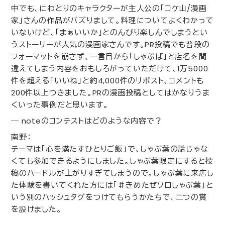
中でも、にわとりのキャラクターが主人公の「コケ山/漫画
家」さんの作品がバズりまして。料理についてよくわかって
いないけど、「まぁいいか」とのんびり楽しんでしまうとい
うストーリーが人気の漫画家さんです。
PR
投稿でも普段の
フォーマットを崩さず、一言目から「しゃぶば」と店名を間
違えてしまう内容をおもしろがっていただけて、
1
万
5000
件を超える「いいね」と約
4
,
000
件のリポスト、コメントも
200
件以上つきました。
PR
の漫画投稿としてはかなりうま
くいった事例だと思います。
―
note
のコンテストはどのような内容で？
南野：
テーマは「心を満たすひとりご飯」で、しゃぶ葉の話じゃな
くても参加できるようにしました。しゃぶ葉限定にすると投
稿のハードルが上がりすぎてしまうので。しゃぶ葉に来店し
た体験を書いてくれた方には「♯きめたぜソロしゃぶ葉」と
いう別のハッシュタグをつけてもらうかたちで、二つの賞
を設けました。