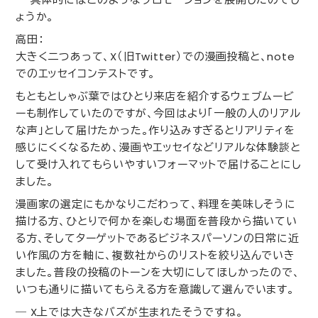
ょうか。
高田：
大きく二つあって、
X
（旧
Twitter
）での漫画投稿と、
note
でのエッセイコンテストです。
もともとしゃぶ葉ではひとり来店を紹介するウェブムービ
ーも制作していたのですが、今回はより「一般の人のリアル
な声」として届けたかった。作り込みすぎるとリアリティを
感じにくくなるため、漫画やエッセイなどリアルな体験談と
して受け入れてもらいやすいフォーマットで届けることにし
ました。
漫画家の選定にもかなりこだわって、料理を美味しそうに
描ける方、ひとりで何かを楽しむ場面を普段から描いてい
る方、そしてターゲットであるビジネスパーソンの日常に近
い作風の方を軸に、複数社からのリストを絞り込んでいき
ました。普段の投稿のトーンを大切にしてほしかったので、
いつも通りに描いてもらえる方を意識して選んでいます。
―
X
上では大きなバズが生まれたそうですね。