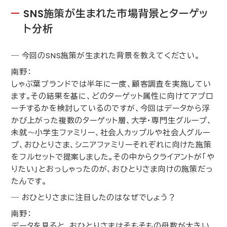
SNS
施策が生まれた市場背景とターゲッ
ト分析
― 今回の
SNS
施策が生まれた背景を教えてください。
南野：
しゃぶ葉ブランドでは半年に一度、顧客調査を実施してい
ます。その結果を基に、どのターゲット属性に向けてアプロ
ーチするかを検討しているのですが、今回はデータから浮
かび上がった複数のターゲット層、大学・専門生グループ、
未就～小学生ファミリー、社会人カップルや社会人グルー
プ、おひとりさま、シニアファミリーそれぞれに向けた施策
をフルセットで提案しました。その中からクライアントが「や
りたい」とおっしゃったのが、おひとりさま向けの施策だっ
たんです。
― おひとりさまに注目したのはなぜでしょう？
南野：
データを見ると、おひとりさまはそもそもの母数が大きい。