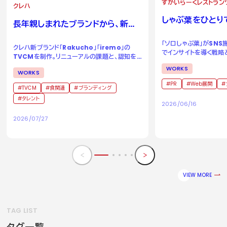
すかいらーくレストラン
クレハ
しゃぶ葉をひとり
長年親しまれたブランドから、新た
る場所へ。
な二つのブランドへ。
「ソロしゃぶ葉」がSN
クレハ新ブランド「Rakucho」「iremo」の
でインサイトを導く戦略
TVCMを制作。リニューアルの課題と、認知を
成功事例
獲得するためのアイデアとは。
WORKS
WORKS
PR
Web展開
TVCM
食関連
ブランディング
タレント
2026/06/16
2026/07/27
VIEW MORE
TAG LIST