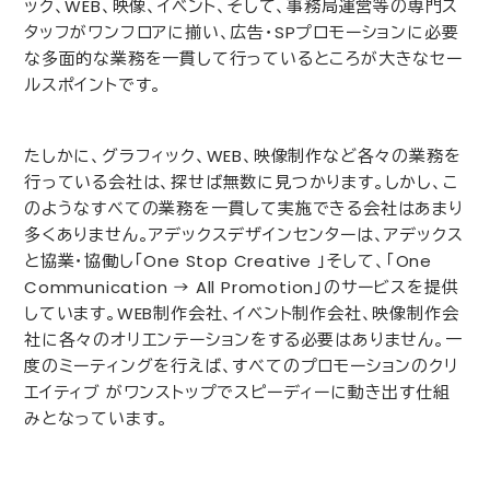
ック、
WEB
、映像、イベント、そして、事務局運営等の専門ス
タッフがワンフロアに揃い、広告・
SP
プロモーションに必要
な多面的な業務を一貫して行っているところが大きなセー
ルスポイントです。
たしかに、グラフィック、
WEB
、映像制作など各々の業務を
行っている会社は、探せば無数に見つかります。しかし、こ
のようなすべての業務を一貫して実施できる会社はあまり
多くありません。アデックスデザインセンターは、アデックス
と協業・協働し「
One Stop Creative
」そして、「
One
Communication
→
All Promotion
」のサービスを提供
しています。
WEB
制作会社、イベント制作会社、映像制作会
社に各々のオリエンテーションをする必要はありません。一
度のミーティングを行えば、すべてのプロモーションのクリ
エイティブ がワンストップでスピーディーに動き出す仕組
みとなっています。