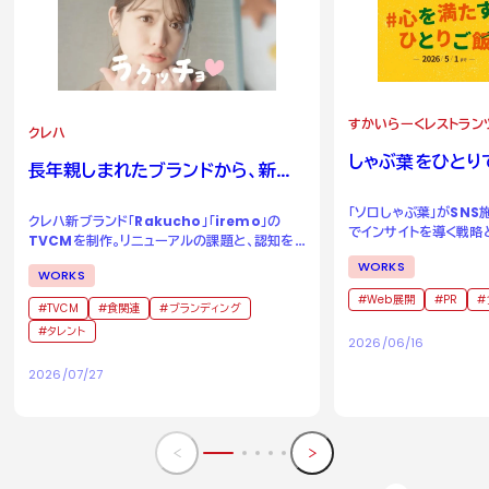
すかいらーくレストラン
クレハ
しゃぶ葉をひとり
長年親しまれたブランドから、新た
る場所へ。
な二つのブランドへ。
「ソロしゃぶ葉」がSN
クレハ新ブランド「Rakucho」「iremo」の
でインサイトを導く戦略
TVCMを制作。リニューアルの課題と、認知を
成功事例
獲得するためのアイデアとは。
WORKS
WORKS
Web展開
PR
TVCM
食関連
ブランディング
タレント
2026/06/16
2026/07/27