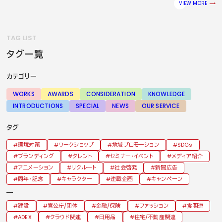
VIEW MORE
TAG LIST
タグ一覧
カテゴリー
WORKS
AWARDS
CONSIDERATION
KNOWLEDGE
INTRODUCTIONS
SPECIAL
NEWS
OUR SERVICE
タグ
環境対策
ワークショップ
地域プロモーション
SDGs
ブランディング
タレント
セミナー・イベント
メディア紹介
アニメーション
リクルート
社会啓発
新聞広告
周年・記念
キャラクター
連載企画
キャンペーン
建設
官公庁/団体
金融/保険
ファッション
食関連
ADEX
クラウド関連
日用品
住宅/不動産関連