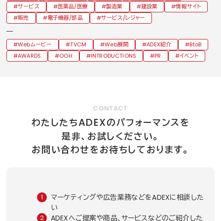
サービス
医薬品/医療
製造業
建設業
情報サイト
販売
電子機器/部品
サービス/レジャー
Webムービー
TVCM
Web展開
ADEX紹介
BtoB
AWARDS
OOH
INTRODUCTIONS
PR
イベント
CONTACT
ADEX
わたしたち
のパフォーマンスを
是非、お試しください。
お問い合わせをお待ちしております。
マーケティングや広告業務などをADEXに相談した
い
ADEXへご提案や商品、サービスなどのご紹介した