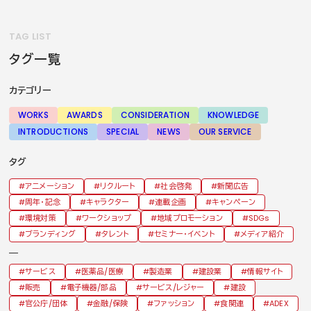
TAG LIST
タグ一覧
カテゴリー
WORKS
AWARDS
CONSIDERATION
KNOWLEDGE
INTRODUCTIONS
SPECIAL
NEWS
OUR SERVICE
タグ
アニメーション
リクルート
社会啓発
新聞広告
周年・記念
キャラクター
連載企画
キャンペーン
環境対策
ワークショップ
地域プロモーション
SDGs
ブランディング
タレント
セミナー・イベント
メディア紹介
サービス
医薬品/医療
製造業
建設業
情報サイト
販売
電子機器/部品
サービス/レジャー
建設
官公庁/団体
金融/保険
ファッション
食関連
ADEX