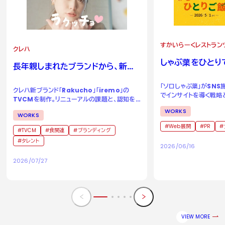
すかいらーくレストラン
クレハ
しゃぶ葉をひとり
長年親しまれたブランドから、新た
る場所へ。
な二つのブランドへ。
「ソロしゃぶ葉」がSN
クレハ新ブランド「Rakucho」「iremo」の
でインサイトを導く戦略
TVCMを制作。リニューアルの課題と、認知を
成功事例
獲得するためのアイデアとは。
WORKS
WORKS
Web展開
PR
TVCM
食関連
ブランディング
タレント
2026/06/16
2026/07/27
VIEW MORE