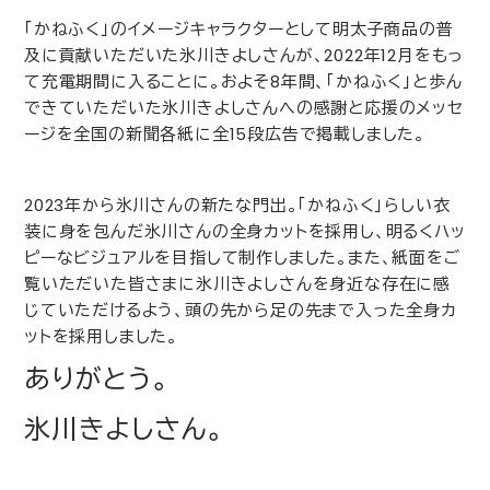
「かねふく」のイメージキャラクターとして明太子商品の普
及に貢献いただいた氷川きよしさんが、
2022
年
12
月をもっ
て充電期間に入ることに。およそ
8
年間、「かねふく」と歩ん
できていただいた氷川きよしさんへの感謝と応援のメッセ
ージを全国の新聞各紙に全
15
段広告で掲載しました。
2023
年から氷川さんの新たな門出。「かねふく」らしい衣
装に身を包んだ氷川さんの全身カットを採用し、明るくハッ
ピーなビジュアルを目指して制作しました。また、紙面をご
覧いただいた皆さまに氷川きよしさんを身近な存在に感
じていただけるよう、頭の先から足の先まで入った全身カ
ットを採用しました。
ありがとう。
氷川きよしさん。