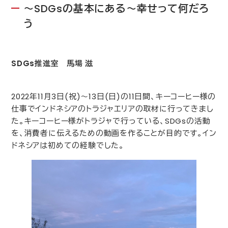
～
SDGs
の基本にある～幸せって何だろ
う
SDGs
推進室 馬場 滋
2022
年
11
月
3
日(祝)～
13
日(日)の
11
日間、キーコーヒー様の
仕事でインドネシアのトラジャエリアの取材に行ってきまし
た。キーコーヒー様がトラジャで行っている、
SDGs
の活動
を、消費者に伝えるための動画を作ることが目的です。イン
ドネシアは初めての経験でした。