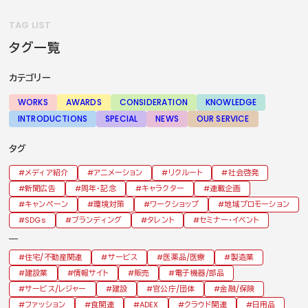
TAG LIST
タグ一覧
カテゴリー
WORKS
AWARDS
CONSIDERATION
KNOWLEDGE
INTRODUCTIONS
SPECIAL
NEWS
OUR SERVICE
タグ
メディア紹介
アニメーション
リクルート
社会啓発
新聞広告
周年・記念
キャラクター
連載企画
キャンペーン
環境対策
ワークショップ
地域プロモーション
SDGs
ブランディング
タレント
セミナー・イベント
住宅/不動産関連
サービス
医薬品/医療
製造業
建設業
情報サイト
販売
電子機器/部品
サービス/レジャー
建設
官公庁/団体
金融/保険
ファッション
食関連
ADEX
クラウド関連
日用品