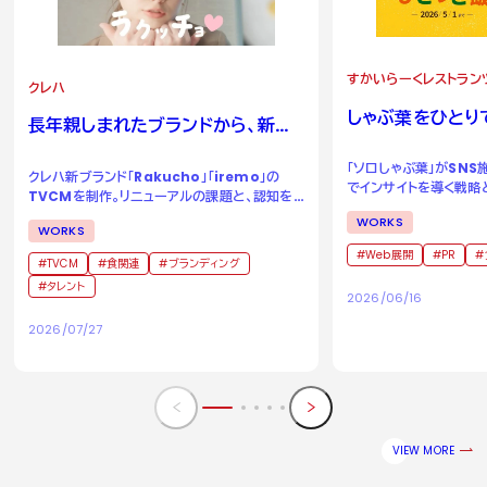
すかいらーくレストラン
クレハ
しゃぶ葉をひとり
長年親しまれたブランドから、新た
る場所へ。
な二つのブランドへ。
「ソロしゃぶ葉」がSN
クレハ新ブランド「Rakucho」「iremo」の
でインサイトを導く戦略
TVCMを制作。リニューアルの課題と、認知を
成功事例
獲得するためのアイデアとは。
WORKS
WORKS
Web展開
PR
TVCM
食関連
ブランディング
タレント
2026/06/16
2026/07/27
VIEW MORE