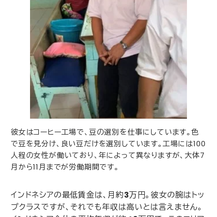
彼女はコーヒー工場で、豆の選別を仕事にしています。色
で豆を見分け、良い豆だけを選別しています。工場には
100
人程の女性が働いており、年によって異なりますが、大体
7
月から
11
月までが労働期間です。
インドネシアの最低賃金は、月約
3
万円。彼女の腕はトッ
プクラスですが、それでも年収は高いとは言えません。