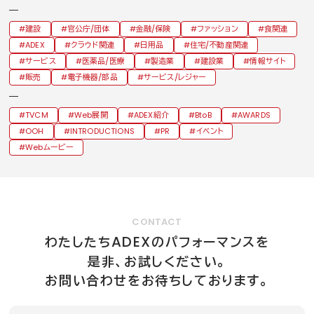
建設
官公庁/団体
金融/保険
ファッション
食関連
ADEX
クラウド関連
日用品
住宅/不動産関連
サービス
医薬品/医療
製造業
建設業
情報サイト
販売
電子機器/部品
サービス/レジャー
TVCM
Web展開
ADEX紹介
BtoB
AWARDS
OOH
INTRODUCTIONS
PR
イベント
Webムービー
CONTACT
ADEX
わたしたち
のパフォーマンスを
是非、お試しください。
お問い合わせをお待ちしております。