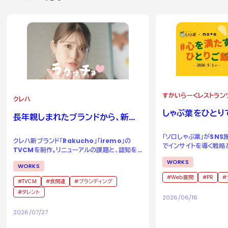
すかいらーくレストラン
クレハ
しゃぶ葉をひとり
長年親しまれたブランドから、新た
る場所へ。
な二つのブランドへ。
「ソロしゃぶ葉」がSN
クレハ新ブランド「Rakucho」「iremo」の
でインサイトを導く戦略
TVCMを制作。リニューアルの課題と、認知を
成功事例
獲得するためのアイデアとは。
WORKS
WORKS
Web展開
PR
TVCM
食関連
ブランディング
タレント
2026/06/16
2026/07/27